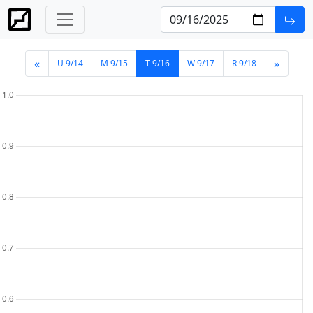
«
»
U 9/14
M 9/15
T 9/16
W 9/17
R 9/18