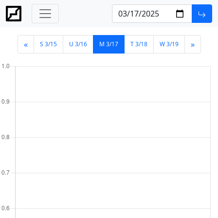
«
»
S 3/15
U 3/16
M 3/17
T 3/18
W 3/19