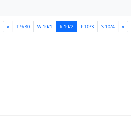
«
T 9/30
W 10/1
R 10/2
F 10/3
S 10/4
»