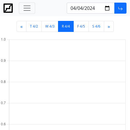
«
»
T 4/2
W 4/3
R 4/4
F 4/5
S 4/6